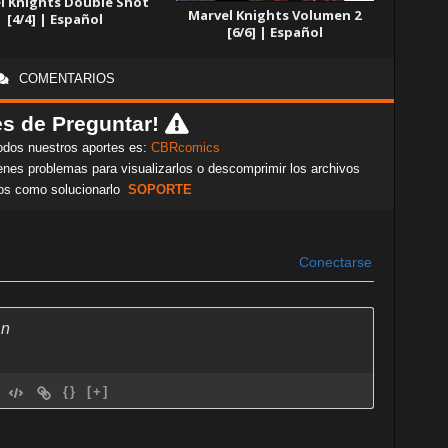
l Knights Double Shot
Marvel Knights Volumen 2
[4/4] | Español
[6/6] | Español
COMENTARIOS
s de Preguntar!
odos nuestros aportes es:
CBRcomics
nes problemas para visualizarlos o descomprimir los archivos
os como solucionarlo
SOPORTE
Conectarse
{}
[+]