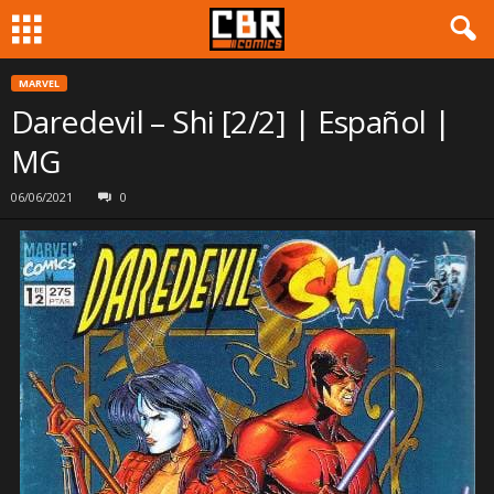
MARVEL
Daredevil – Shi [2/2] | Español |
MG
06/06/2021
0