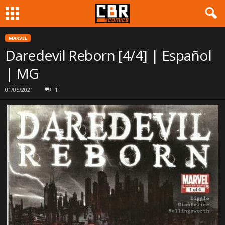
MARVEL
Daredevil Reborn [4/4] | Español
| MG
01/05/2021
1