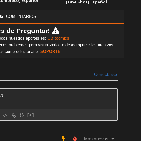
Completo] Español
[One Shot] Español
COMENTARIOS
s de Preguntar!
odos nuestros aportes es:
CBRcomics
nes problemas para visualizarlos o descomprimir los archivos
os como solucionarlo
SOPORTE
Conectarse
{}
[+]
Mas nuevos