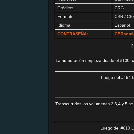
Créditos:
CRG
Formato:
CBR / CB
Idioma:
Español
CONTRASEÑA:
CBRcomi
La numeración empieza desde el #100, c
Luego del #454 l
Transcurridos los volumenes 2,3,4 y 5 s
Luego del #619 L