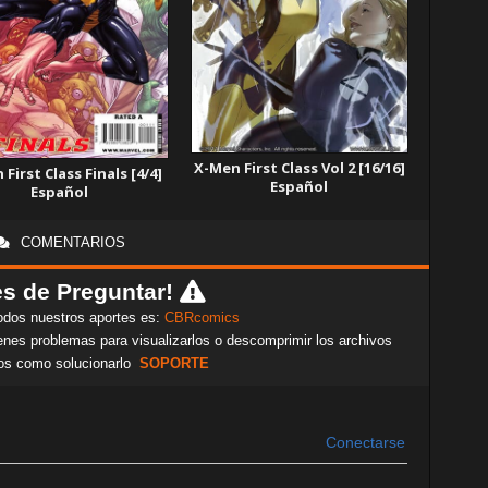
X-Men First Class Vol 2 [16/16]
First Class Finals [4/4]
Español
Español
COMENTARIOS
s de Preguntar!
odos nuestros aportes es:
CBRcomics
nes problemas para visualizarlos o descomprimir los archivos
os como solucionarlo
SOPORTE
Conectarse