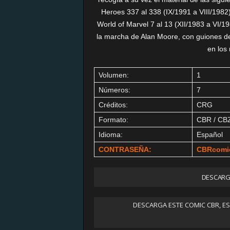
Heroes 337 al 338 (IX/1991 a VIII/1982)
World of Marvel 7 al 13 (XII/1983 a VI/19
la marcha de Alan Moore, con guiones d
en los
Volumen:
1
Números:
7
Créditos:
CRG
Formato:
CBR / CB
Idioma:
Español
CONTRASEÑA:
CBRcomi
DESCARGA
DESCARGA ESTE COMIC CBR, E