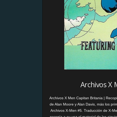
Archivos X 
Archivos X Men Capitan Britania | Recopi
de Alan Moore y Alan Davis, más los pri
Archivos X-Men #5. Traducción de X-Men 
recogía a su vez el material de las sigu