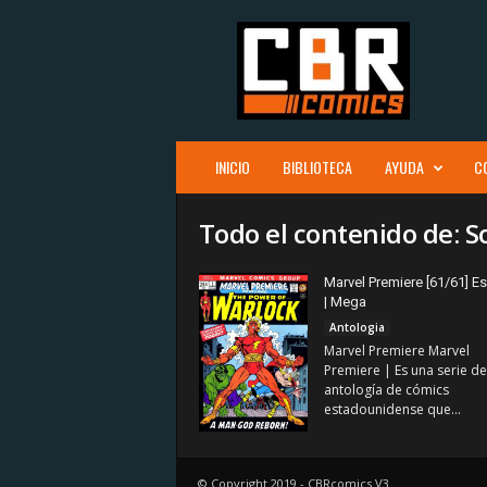
C
B
R
c
o
m
i
INICIO
BIBLIOTECA
AYUDA
C
c
s
Todo el contenido de: 
Marvel Premiere [61/61] E
| Mega
Antologia
Marvel Premiere Marvel
Premiere | Es una serie de
antología de cómics
estadounidense que...
© Copyright 2019 - CBRcomics V3