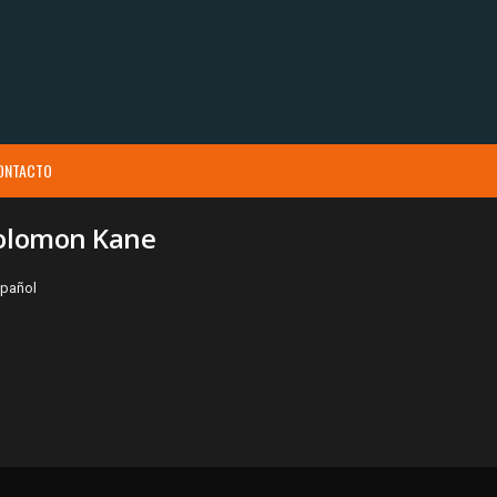
ONTACTO
Solomon Kane
spañol