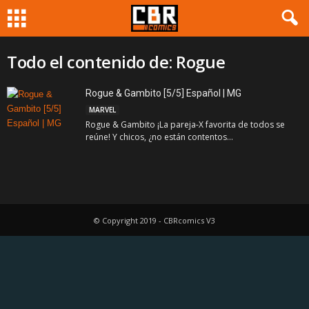
Todo el contenido de: Rogue
Rogue & Gambito [5/5] Español | MG
MARVEL
Rogue & Gambito ¡La pareja-X favorita de todos se
reúne! Y chicos, ¿no están contentos...
© Copyright 2019 - CBRcomics V3