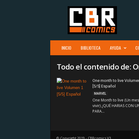
C
B
R
c
o
m
i
INICIO
BIBLIOTECA
AYUDA
C
c
s
Todo el contenido de: O
One month to live Volume
[5/5] Español
MARVEL
One Month to live (Un mes
vivir) ¿QUÉ HARIAS CON U
PARA...
© Copyright 2019 - CBRcomics V3