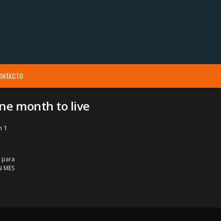
ONTACTO
ne month to live
n 1
 para
N MES