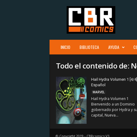
C
B
R
c
o
m
i
INICIO
BIBLIOTECA
AYUDA
C
c
s
Todo el contenido de:
Hail Hydra Volumen 1 [4/4
Español
MARVEL
Hail Hydra Volumen 1
Bienvenido a un Dominio
gobernado por Hydra y s
capital, Nueva...
© Copyright 2019 - CBRcomics V3