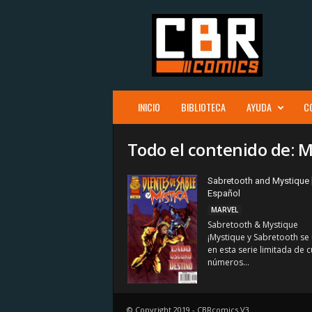
C
B
R
c
o
m
i
INICIO
BIBLIOTECA
AYUDA
C
c
s
Todo el contenido de: 
Sabretooth and Mystique [
Español
MARVEL
Sabretooth & Mystique
¡Mystique y Sabretooth se
en esta serie limitada de 
números...
© Copyright 2019 - CBRcomics V3