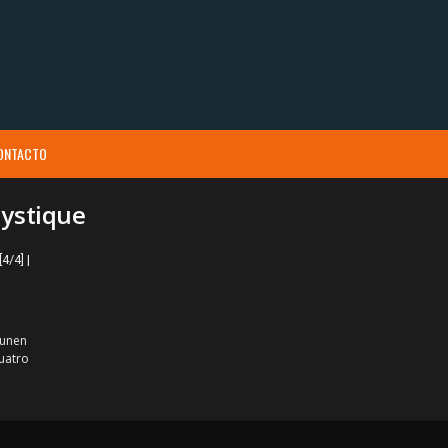
ONTACTO
Mystique
4/4] |
 unen
cuatro