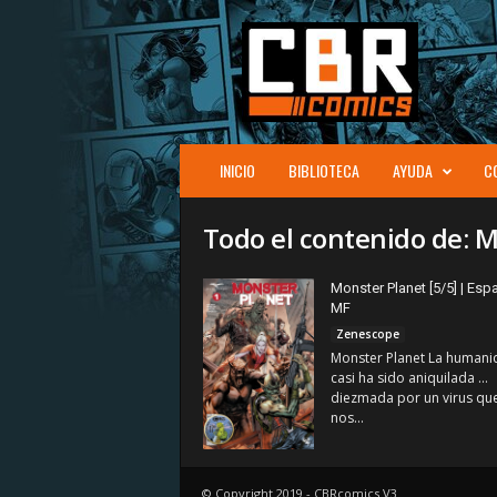
C
B
R
c
o
m
i
INICIO
BIBLIOTECA
AYUDA
C
c
s
Todo el contenido de: 
Monster Planet [5/5] | Espa
MF
Zenescope
Monster Planet La humani
casi ha sido aniquilada ...
diezmada por un virus qu
nos...
© Copyright 2019 - CBRcomics V3