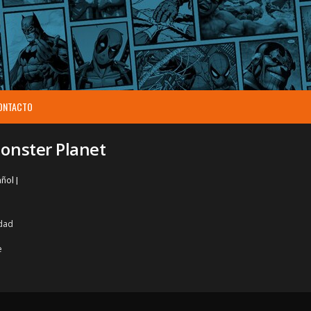
ONTACTO
Monster Planet
ñol |
dad
e