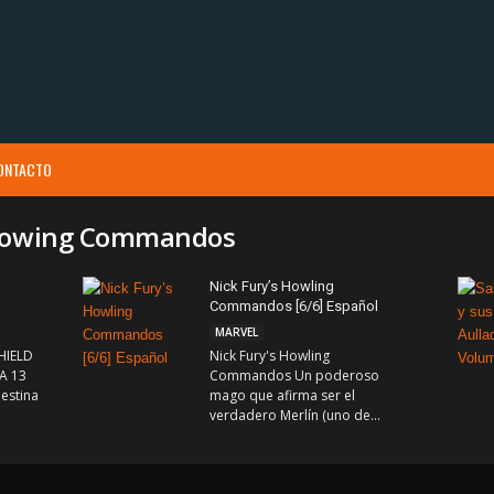
ONTACTO
 Howing Commandos
Nick Fury’s Howling
Commandos [6/6] Español
MARVEL
HIELD
Nick Fury's Howling
A 13
Commandos Un poderoso
estina
mago que afirma ser el
verdadero Merlín (uno de...