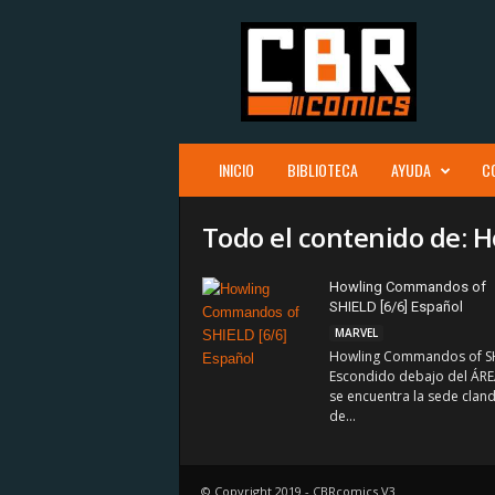
C
B
R
c
o
m
i
INICIO
BIBLIOTECA
AYUDA
C
c
s
Todo el contenido de:
Howling Commandos of
SHIELD [6/6] Español
MARVEL
Howling Commandos of S
Escondido debajo del ÁRE
se encuentra la sede cland
de...
© Copyright 2019 - CBRcomics V3