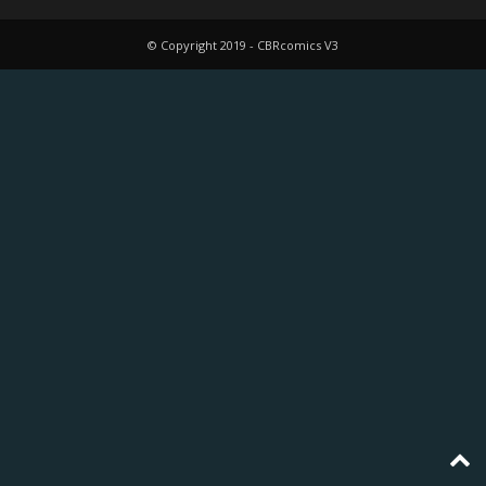
© Copyright 2019 - CBRcomics V3